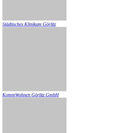
Städtisches Klinikum Görlitz
KommWohnen Görlitz GmbH