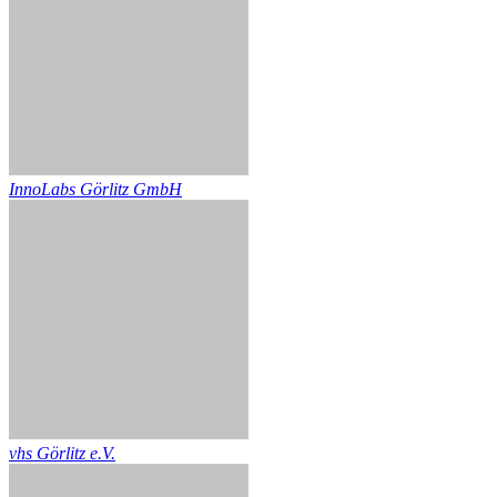
InnoLabs Görlitz GmbH
vhs Görlitz e.V.